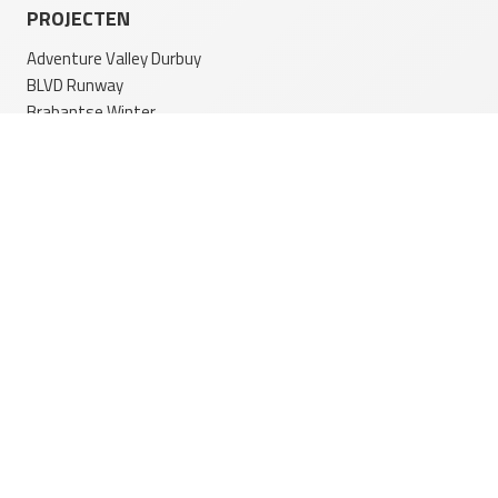
PROJECTEN
Adventure Valley Durbuy
BLVD Runway
Brabantse Winter
CopenHill
Familiepark Foldvik
Flevonice
Forest Tubing Zip World Manchester
Fossil Falls bij ROARR! Adventure Park
GreenWood Family Park
Happyfarm
DOWNLOADS
Swedice folder in Nederlands (PDF file)
Swedice leveringsvoorwaarden 2021 (PDF file)