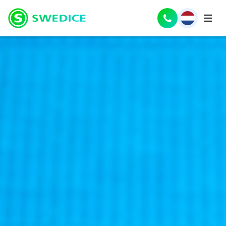
English
(
Engels
)