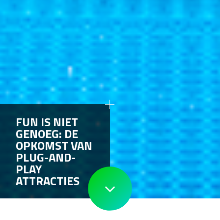
FUN IS NIET
GENOEG: DE
OPKOMST VAN
PLUG-AND-
PLAY
ATTRACTIES